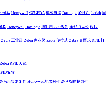
bra斑马
Honeywell
销邦PDA
车载电脑
Datalogic
欣技Cipherlab
国
a斑马
Honeywell
Datalogic
超耐用3600系列
销邦扫描枪
欣技
网
Zebra 工业级
Zebra 商业级
Zebra 便携式
Zebra 桌面式
RFID打
Zebra RFID天线
RFID标签
斑马采集器附件
Honeywell苹果附件
斑马扫描枪附件