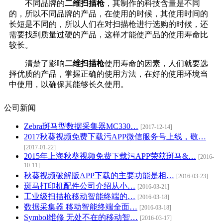
不同品牌的
二维扫描枪
，其制作的科技含量是不同
的，所以不同品牌的产品，在使用的时候，其使用时间的
长短是不同的，所以人们在对扫描枪进行选购的时候，还
需要找到质量过硬的产品，这样才能使产品的使用寿命比
较长。
清楚了影响
二维扫描枪
使用寿命的因素，人们就要选
择优质的产品，掌握正确的使用方法，在好的使用环境当
中使用，以确保其能够长久使用。
公司新闻
Zebra斑马型数据采集器MC330…
[2017-12-14]
2017秋葵视频免费下载污APP微信服务号上线，敬…
[2017-01-22]
2015年上海秋葵视频免费下载污APP荣获斑马&…
[2016-
10-11]
秋葵视频破解版APP下载的主要功能是相…
[2016-03-23]
斑马打印机配件公司介绍从小…
[2016-03-21]
工业级扫描枪移动智能终端的…
[2016-03-18]
数据采集器 移动智能终端全面…
[2016-03-18]
Symbol维修 无处不在的移动智…
[2016-03-17]