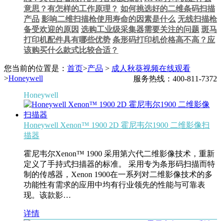
意思？有怎样的工作原理？
如何挑选好的二维条码扫描
产品
影响二维扫描枪使用寿命的因素是什么
无线扫描枪
备受欢迎的原因
选购工业级采集器需要关注的问题
斑马
打印机配件具有哪些优势
条形码打印机价格高不高？应
该购买什么款式比较合适？
您当前的位置是：
首页
>
产品
>
成人秋葵视频在线观看
>
Honeywell
服务热线：400-811-7372
Honeywell
Honeywell Xenon™ 1900 2D 霍尼韦尔1900 二维影像扫
描器
霍尼韦尔Xenon™ 1900 采用第六代二维影像技术，重新
定义了手持式扫描器的标准。 采用专为条形码扫描而特
制的传感器，Xenon 1900在一系列对二维影像技术的多
功能性有需求的应用中均有行业领先的性能与可靠表
现。该款影…
详情