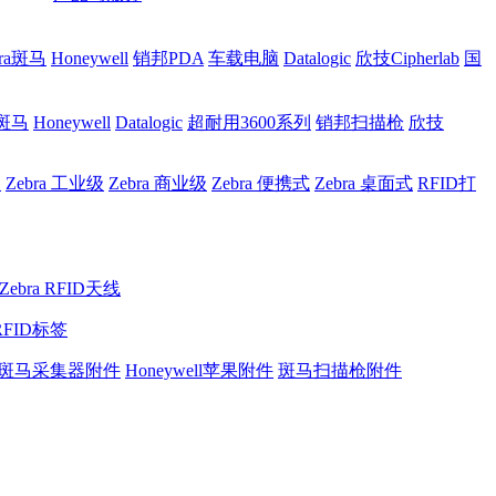
bra斑马
Honeywell
销邦PDA
车载电脑
Datalogic
欣技Cipherlab
国
a斑马
Honeywell
Datalogic
超耐用3600系列
销邦扫描枪
欣技
网
Zebra 工业级
Zebra 商业级
Zebra 便携式
Zebra 桌面式
RFID打
Zebra RFID天线
RFID标签
斑马采集器附件
Honeywell苹果附件
斑马扫描枪附件