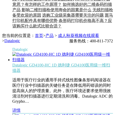
意思？有怎样的工作原理？
如何挑选好的二维条码扫描
产品
影响二维扫描枪使用寿命的因素是什么
无线扫描枪
备受欢迎的原因
选购工业级采集器需要关注的问题
斑马
打印机配件具有哪些优势
条形码打印机价格高不高？应
该购买什么款式比较合适？
您当前的位置是：
首页
>
产品
>
成人秋葵视频在线观看
>
Datalogic
服务热线：400-811-7372
Datalogic
Datalogic GD4100-HC 1D 德利捷 GD4100医用级一维扫
描器
适用于医疗行业的通用手持式线性图像条形码阅读器在
医疗行业中扫描器的关键任务是在降低用药错误的同时
提高病人的护理质量。此外，医疗环境还要求使用强效
清洁剂对扫描器进行定期清洗和消毒。Datalogic ADC 的
Grypho…
详情