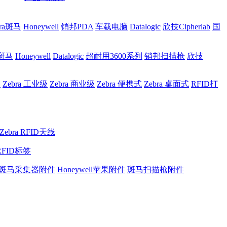
bra斑马
Honeywell
销邦PDA
车载电脑
Datalogic
欣技Cipherlab
国
a斑马
Honeywell
Datalogic
超耐用3600系列
销邦扫描枪
欣技
网
Zebra 工业级
Zebra 商业级
Zebra 便携式
Zebra 桌面式
RFID打
Zebra RFID天线
RFID标签
斑马采集器附件
Honeywell苹果附件
斑马扫描枪附件