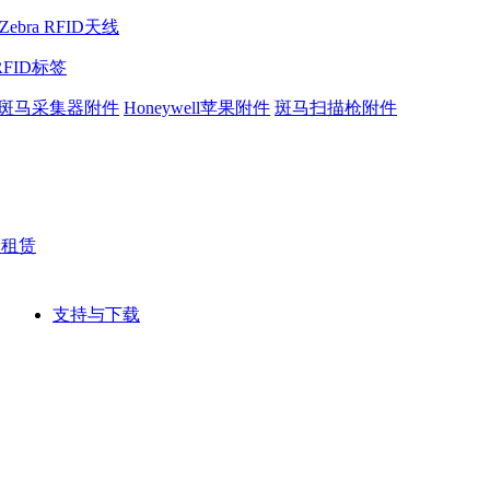
Zebra RFID天线
RFID标签
斑马采集器附件
Honeywell苹果附件
斑马扫描枪附件
网租赁
支持与下载