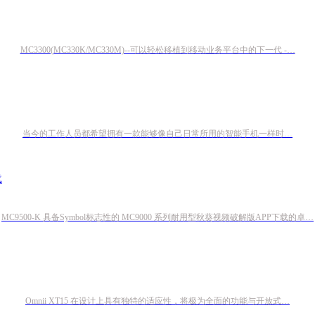
MC3300(MC330K/MC330M)--可以轻松移植到移动业务平台中的下一代 -…
当今的工作人员都希望拥有一款能够像自己日常所用的智能手机一样时…
MC9500-K 具备Symbol标志性的 MC9000 系列耐用型秋葵视频破解版APP下载的卓…
Omnii XT15 在设计上具有独特的适应性，将极为全面的功能与开放式…