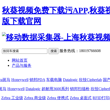
秋葵视频免费下载污APP,秋葵
版下载官网
服务热线：18019766608
网站首页
产品与服务
bra斑马
Honeywell
销邦PDA
车载电脑
Datalogic
欣技Cipherlab
国产
a斑马
Honeywell
Datalogic
超耐用3600系列
销邦扫描枪
欣技Cipherl
网
Zebra 工业级
Zebra 商业级
Zebra 便携式
Zebra 桌面式
RFID打