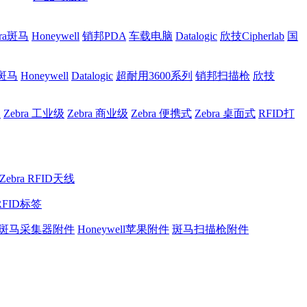
bra斑马
Honeywell
销邦PDA
车载电脑
Datalogic
欣技Cipherlab
国
a斑马
Honeywell
Datalogic
超耐用3600系列
销邦扫描枪
欣技
网
Zebra 工业级
Zebra 商业级
Zebra 便携式
Zebra 桌面式
RFID打
Zebra RFID天线
RFID标签
斑马采集器附件
Honeywell苹果附件
斑马扫描枪附件