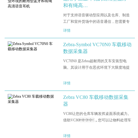
和有绳高…
对于支持语音驱动型应用以及仓库、制造
工厂和室外货场中的语音通信，您需要专
为此类应用而设计的耳机。HS3100 蓝牙和
详情
HS2100 有绳耳机具备丰富的功能，通过一
部工业级耳机能够为您提供所需的一切 —
Zebra-Symbol VC70N0 车载移动
耐用的设计确保了…
数据采集器
VC70N0 是Zebra超耐用的叉车安装型电
脑。其设计用于在恶劣环境下大限度地提
高工作效率。凭借坚固耐用的结构及高性
能的无线网络，支持在装货码头、冷藏库
详情
到仓库等最恶劣的环境中进行实时数据访
问和收集。
Zebra VC80 车载移动数据采集
器
VC80让您的仓库车辆发挥桌面系统威力。
借助VC80，您可以让物料处理车
辆中的操作人员访问所需的桌面应用程序
以更快、更准确地完成任务。专门针对您
详情