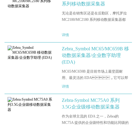
系列移动数据采集器
无论是在销售区还是在后勤区，摩托罗拉
MC2100/MC2180 系列移动数据采集器都
能够以经济的方式直接在工作地点自动获
取库存数据。MC2100/MC2180 不仅物有
详情
所值，而且能为您带来许多通常只有更昂
贵的移动数据采集器才具备的功…
Zebra_Symbol MC65/MC659B 移
动数据采集器/企业数字助理
(EDA)
MC65/MC659B 是目前市场上最坚固耐
用、最灵活的 EDA，它可以帮
助您大大提高移动人员的劳动力水平，实
详情
现工作效率新突破。员工常常需要处理很
多项任务，但时间有限。有了
Zebra-Symbol MC75A0 系列
MC65/MC659B 在手，他们便能迅速而准
3.5G企业级移动数据采集器
确地完成工作…
作为全球主流的 EDA 之一，Zebra的
MC75A 提供的企业级特性和功能比同级的
任何其它设备都要多。MC75A 配备多种