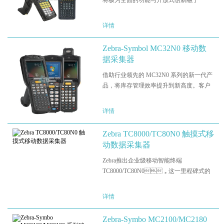
将极为全面的功能与开放式创新融于一
身，提供您需要的灵活性，让您能够适应
业务需求变化。作为 Omnii 平台的后续演
详情
进，Omnii XT15 除了保留 Omnii XT10 的
较好功能之外，还添加…
Zebra-Symbol MC32N0 移动数
据采集器
借助行业领先的 MC32N0 系列的新一代产
品，将库存管理效率提升到新高度。客户
满意度和您业务的成功与高效而准确的库
存管理密不可分。您需要始终掌控库存信
详情
息以防止发生代价高昂的库存短缺，而您
的工作人员则需要快速而…
Zebra TC8000/TC80N0 触摸式移
动数据采集器
Zebra推出企业级移动智能终端
TC8000/TC80N0，这一里程碑式的
库房技术创新将有力驱动生产力提高、减
轻工人作业疲劳。符合人体工学设计的轻
详情
量型TC8000/TC80N0 移动智能终端依靠其
创新设计，让库房工人无需像操作传统
Zebra-Symbo MC2100/MC2180
设…