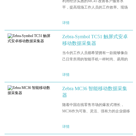
利用经济实惠的MC45 改善客户服务水
平，提高现场工作人员的工作效率。现场
工作人员每天都需要与客户紧密接触。他
们在执行设备维修工作、开展销售或提货
详情
和配送时，他们的工作表现会直接影响您
的收入、客户满意度、客户…
Zebra-Symbol TC51 触屏式安卓
移动数据采集器
当今的工作人员都希望拥有一款能够像自
己日常所用的智能手机一样时尚、易用的
设备。而您需要一款能够满足多年使用要
求并且专为日常企业使用而打造的设备，
详情
设备要具有您所需要的所有功能，可支持
您的工作人员实现较好生…
Zebra MC36 智能移动数据采集
器
随着中国在线零售市场的爆发式增长，
MC36作为可靠、灵活、强有力的企业级移
动设备，将助力中国电子商务向着更智
能、更快速的方向发展，并保障相关企业
详情
在极具挑战性的环境中实现顺利的交付。