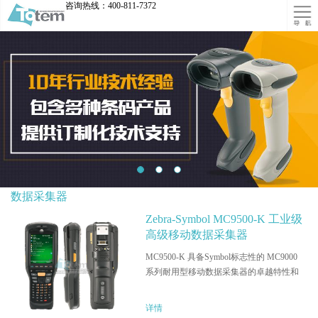
咨询热线：
400-811-7372
秋葵视频免费下载污APP,秋葵视频破解版
APP下载,成人秋葵视频在线观看,秋葵视频
黄色免费版下载官网
其它产品
数据采集器
成人秋葵视频在
秋葵视频黄色免
无线网
线观看
费版下载官网
Zebra斑马
Honeywell
销邦PDA
Datalogic
条码查价机
您当前的位置是：
首页
> >
数据采集器
数据采集器
Zebra-Symbol MC9500-K 工业级
高级移动数据采集器
MC9500-K 具备Symbol标志性的 MC9000
系列耐用型移动数据采集器的卓越特性和
出色功能，同时引入了许多新功能，这些
功能均经过在一些全球领先企业的物流、
详情
包裹/邮政、直接配送 (DSD)、现场服务、