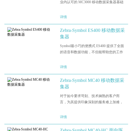
业内认可的 MC3000 移动数据采集器基础
之上打造而成。有了它，无论是在零售
店、仓库过道还是码头和货场，您都可以
详情
在室内随时移动部署基于按键的应用，既
经济又高效。MC3100 采用摩…
Zebra-Symbol ES400 移动数据采
集器
Symbol最小巧的便携式 ES400 提供了全面
的语音和数据功能，不但能帮助您的工作
人员接收信息，还能促进其立即采取行
动。每天工作结束时，不用再处理繁琐的
详情
书面工作。接收来自工作现场的信息时，
不再出现延迟。启程上路…
Zebra-Symbol MC40 移动数据采
集器
对于如今要求苛刻、技术娴熟的客户而
言，为其提供印象深刻的服务难上加难，
然而如果您的店员有了口袋大小的MC40在
手，一切将变得轻而易举。凭借这款外形
详情
纤薄、体积小巧的设备，店员服务客户所
需的一切将尽在指尖。他们…
Zebra-Symbol MC40-HC 面向医