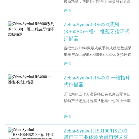
移动功能，帮助他们将生产率提升到更高
水平。不过，您的工作人员会发现如今的
详情
佩戴式设备并不舒适——直到现在，一切
将会改变。WT6000/WT60A0——新的
Zebra-Symbol RS6000系列
androids佩戴式数据终端为企业…
(RS60B0)一维/二维蓝牙指环式
扫描器
当把您的Zebra佩戴式或手持式移动数据采
集器与Zebra的RS6000/RS60B0蓝牙指环式
扫描器相匹配，您就为您的工作人员提供
详情
了他们所需的卓越技术，来帮助其将生产
率提升到新水平。您可以获得最耐用的指
Zebra-Symbol RS4000 一维指环
环式扫描器，专为在仓库…
式扫描器
无论您的工作人员是整日在仓库或零售店
移动产品还是将包裹从配送中心装上卡车
来送货，每次他们都需要放下产品来查看
纸质工作单或通过手持设备扫描条码，这
详情
显然降低了生产率。不过，当使用 Zebra
的 WT6000 佩戴式移动…
Zebra-Symbol HS3100/HS2100
适用于工业环境的耐用型蓝牙