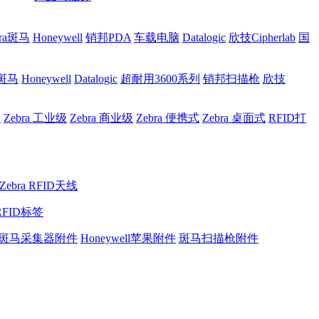
bra斑马
Honeywell
销邦PDA
车载电脑
Datalogic
欣技Cipherlab
国
a斑马
Honeywell
Datalogic
超耐用3600系列
销邦扫描枪
欣技
网
Zebra 工业级
Zebra 商业级
Zebra 便携式
Zebra 桌面式
RFID打
Zebra RFID天线
RFID标签
斑马采集器附件
Honeywell苹果附件
斑马扫描枪附件