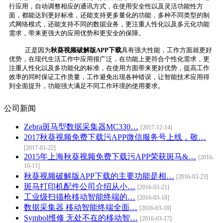
行应用，自动调整相应的通讯方式，在使用安全性以及灵活功能性方
面，都能达到更好标准，还能支持更多量化的功能，多种不同类型的制
式网络模式，还能支持不同的数据业务，更注重人性化以及多元化功能
需求，带来更强大的应用优势和更安全的保障。
正是因为
秋葵视频破解版APP下载
具有强大性能，工作方面就更好
优势，在现代生活工作中应用很广泛，在功能上更符合个性化需求，更
注重人性化以及多功能化的标准，在使用方面带来更好优势，提高工作
效率的同时保证工作质量，工作避免出现各种错误，让智能技术应用得
到全面提升，功能强大满足不同工作环境的使用要求。
公司新闻
Zebra斑马型数据采集器MC330…
[2017-12-14]
2017秋葵视频免费下载污APP微信服务号上线，敬…
[2017-01-22]
2015年上海秋葵视频免费下载污APP荣获斑马&…
[2016-
10-11]
秋葵视频破解版APP下载的主要功能是相…
[2016-03-23]
斑马打印机配件公司介绍从小…
[2016-03-21]
工业级扫描枪移动智能终端的…
[2016-03-18]
数据采集器 移动智能终端全面…
[2016-03-18]
Symbol维修 无处不在的移动智…
[2016-03-17]