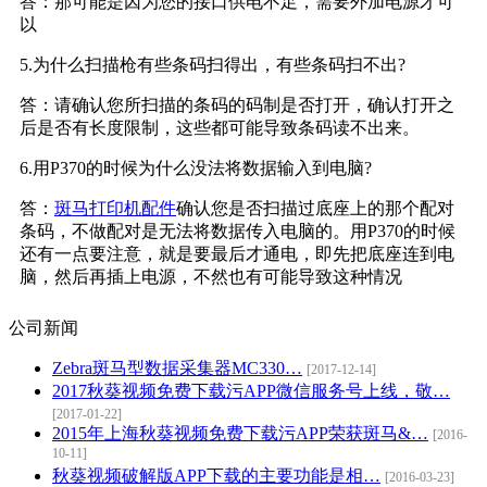
答：那可能是因为您的接口供电不足，需要外加电源才可
以
5.为什么扫描枪有些条码扫得出，有些条码扫不出?
答：请确认您所扫描的条码的码制是否打开，确认打开之
后是否有长度限制，这些都可能导致条码读不出来。
6.用P370的时候为什么没法将数据输入到电脑?
答：
斑马打印机配件
确认您是否扫描过底座上的那个配对
条码，不做配对是无法将数据传入电脑的。用P370的时候
还有一点要注意，就是要最后才通电，即先把底座连到电
脑，然后再插上电源，不然也有可能导致这种情况
公司新闻
Zebra斑马型数据采集器MC330…
[2017-12-14]
2017秋葵视频免费下载污APP微信服务号上线，敬…
[2017-01-22]
2015年上海秋葵视频免费下载污APP荣获斑马&…
[2016-
10-11]
秋葵视频破解版APP下载的主要功能是相…
[2016-03-23]