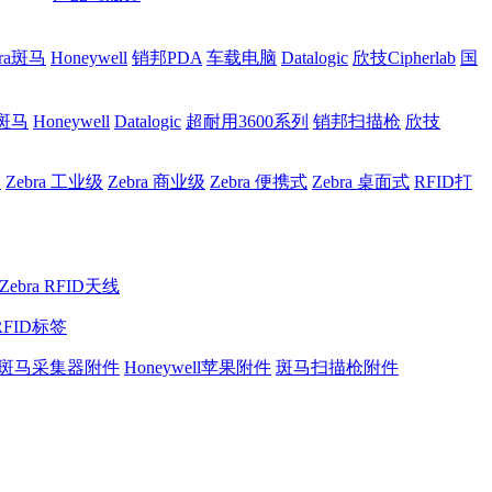
bra斑马
Honeywell
销邦PDA
车载电脑
Datalogic
欣技Cipherlab
国
a斑马
Honeywell
Datalogic
超耐用3600系列
销邦扫描枪
欣技
网
Zebra 工业级
Zebra 商业级
Zebra 便携式
Zebra 桌面式
RFID打
Zebra RFID天线
RFID标签
斑马采集器附件
Honeywell苹果附件
斑马扫描枪附件