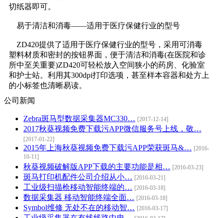
切纸器即可。
易于清洁和消毒——适用于医疗保健行业的型号
ZD420提供了适用于医疗保健行业的型号，采用可消毒
塑料材质和密封的按钮界面，便于清洁和消毒(在医院和诊
所中至关重要)ZD420可轻松放入空间狭小的药房、化验室
和护士站。利用其300dpi打印选项，甚至样本容器和处方上
的小标签也清晰易读。
公司新闻
Zebra斑马型数据采集器MC330…
[2017-12-14]
2017秋葵视频免费下载污APP微信服务号上线，敬…
[2017-01-22]
2015年上海秋葵视频免费下载污APP荣获斑马&…
[2016-
10-11]
秋葵视频破解版APP下载的主要功能是相…
[2016-03-23]
斑马打印机配件公司介绍从小…
[2016-03-21]
工业级扫描枪移动智能终端的…
[2016-03-18]
数据采集器 移动智能终端全面…
[2016-03-18]
Symbol维修 无处不在的移动智…
[2016-03-17]
工业级采集器在有线线路中电…